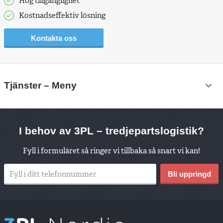
Hög tillgänglighet
Kostnadseffektiv lösning
Kontakta oss
Hyra
Tjänster
– Meny
container
Lagerhotell
Lager
I behov av 3PL – tredjepartslogistik?
Packoplock
Fyll i formuläret så ringer vi tillbaka så snart vi kan!
Tredjepartslogistik
Bli uppringd
Magasinering
Legoarbete
och
Rework