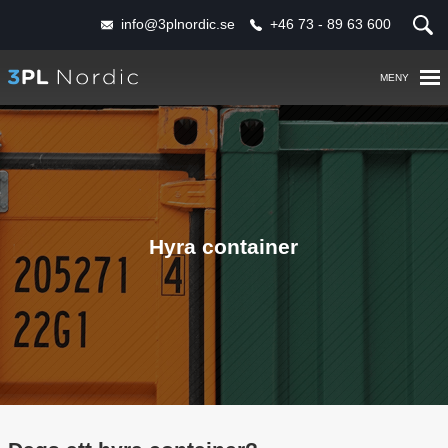
Följ
info@3plnordic.se
+46 73 - 89 63 600
oss:
Hem
Tjänster
Om oss
Hyra container
Partners
Kontakt