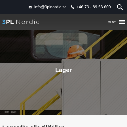
Följ
info@3plnordic.se
+46 73 - 89 63 600
oss:
Hem
Tjänster
Om oss
Lager
Partners
Kontakt