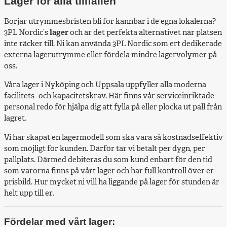
Lager för alla tillfällen
Börjar utrymmesbristen bli för kännbar i de egna lokalerna?
3PL Nordic’s
lager
och är det perfekta alternativet när platsen
inte räcker till. Ni kan använda 3PL Nordic som ert dedikerade
externa lagerutrymme eller fördela mindre lagervolymer på
oss.
Våra lager i Nyköping och Uppsala uppfyller alla moderna
facilitets- och kapacitetskrav. Här finns vår serviceinriktade
personal redo för hjälpa dig att fylla på eller plocka ut pall från
lagret.
Vi har skapat en lagermodell som ska vara så kostnadseffektiv
som möjligt för kunden. Därför tar vi betalt per dygn, per
pallplats. Därmed debiteras du som kund enbart för den tid
som varorna finns på vårt lager och har full kontroll över er
prisbild. Hur mycket ni vill ha liggande på lager för stunden är
helt upp till er.
Fördelar med vårt lager: