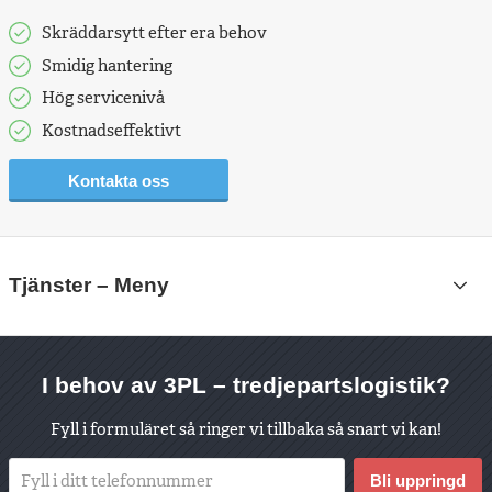
Skräddarsytt efter era behov
Smidig hantering
Hög servicenivå
Kostnadseffektivt
Kontakta oss
Hyra
Tjänster
– Meny
container
Lagerhotell
Lager
I behov av 3PL – tredjepartslogistik?
Packoplock
Fyll i formuläret så ringer vi tillbaka så snart vi kan!
Tredjepartslogistik
Bli uppringd